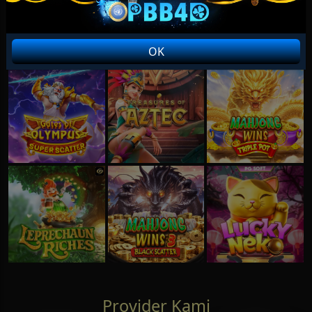
OK
Provider Kami