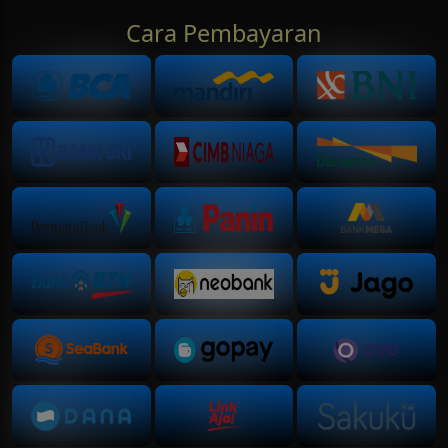
Cara Pembayaran