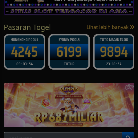
Pasaran Togel
Lihat lebih banyak
SYDNEY POOLS
TOTO MACAU 13.00
TOTO MACAU 16:00
6199
9894
2900
TUTUP
23 : 18 : 53
02 : 18 : 53