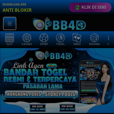
DOWNLOAD APK
KLIK DI SINI
ANTI BLOKIR
SLOT
CASINO
SPORT
TOGEL
TABLE
FISHING
COCK