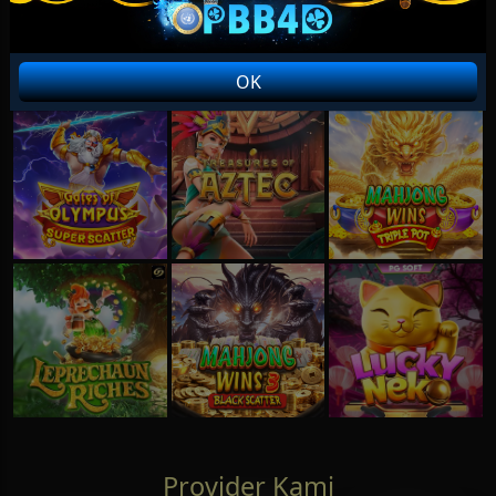
OK
Provider Kami