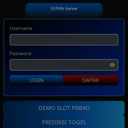
Pilih Server
Username
Password
LOGIN
DAFTAR
DEMO SLOT PBB4D
PREDIKSI TOGEL