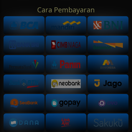
Cara Pembayaran