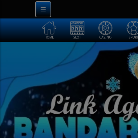
HOME
SLOT
CASINO
SPOR