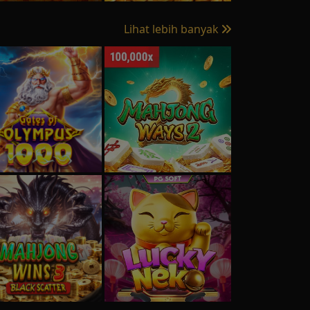
Lihat lebih banyak