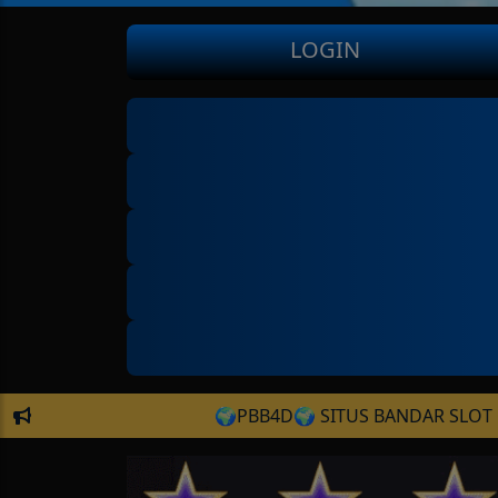
LOGIN
🌍 SITUS BANDAR SLOT GACOR DAN TOGEL TERPERCAYA TER